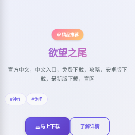
📪 精品推荐
欲望之尾
官方中文，中文入口，免费下载，攻略，安卓版下
载，最新版下载，官网
#神作
#休闲
马上下载
了解详情